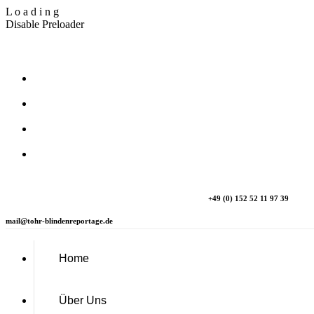
L
o
a
d
i
n
g
Disable Preloader
T_Ohr Blindenreportage
+49 (0) 152 52 11 97 39
mail@tohr-blindenreportage.de
Home
Über Uns