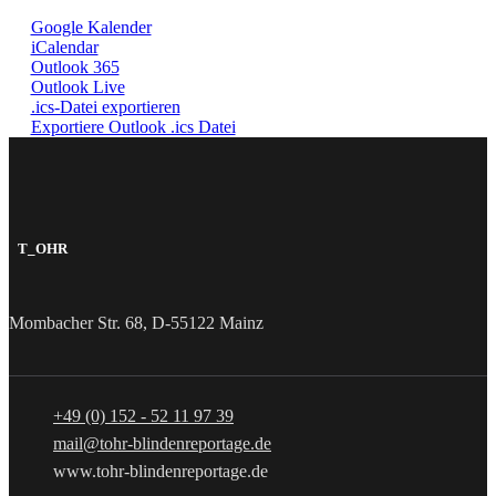
Google Kalender
iCalendar
Outlook 365
Outlook Live
.ics-Datei exportieren
Exportiere Outlook .ics Datei
T_OHR
Mombacher Str. 68, D-55122 Mainz
+49 (0) 152 - 52 11 97 39
mail@tohr-blindenreportage.de
www.tohr-blindenreportage.de