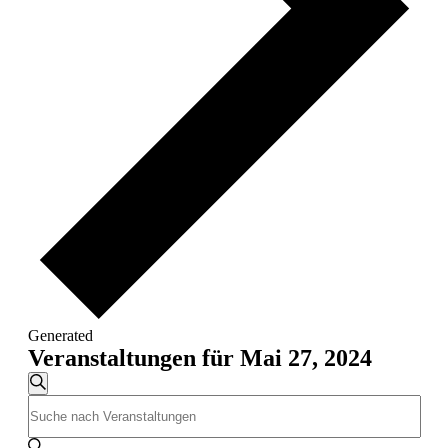
Generated
Veranstaltungen für Mai 27, 2024
Veranstaltungen
Suche
Bitte
Suche
Schlüsselwort
und
eingeben.