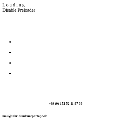
L
o
a
d
i
n
g
Disable Preloader
T_Ohr Blindenreportage
+49 (0) 152 52 11 97 39
mail@tohr-blindenreportage.de