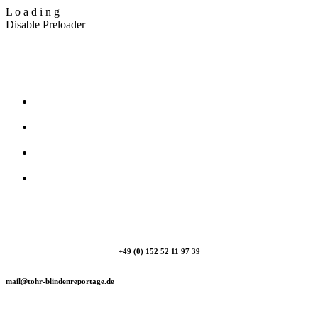
L
o
a
d
i
n
g
Disable Preloader
T_Ohr Blindenreportage
+49 (0) 152 52 11 97 39
mail@tohr-blindenreportage.de