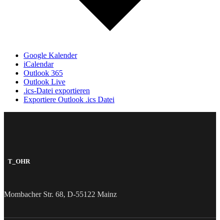
Google Kalender
iCalendar
Outlook 365
Outlook Live
.ics-Datei exportieren
Exportiere Outlook .ics Datei
T_OHR
Mombacher Str. 68, D-55122 Mainz