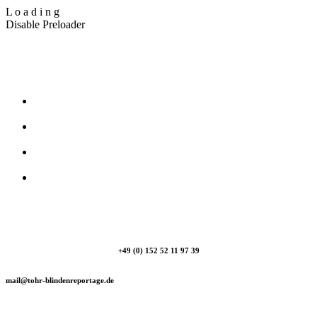
L
o
a
d
i
n
g
Disable Preloader
T_Ohr Blindenreportage
+49 (0) 152 52 11 97 39
mail@tohr-blindenreportage.de