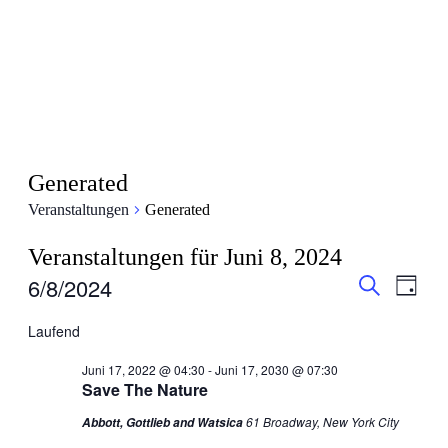
Generated
Veranstaltungen
Generated
Veranstaltungen für Juni 8, 2024
Veranstal
Veran
6/8/2024
Tag
Ansic
Suche
Suche
Datum
Navig
wählen.
Laufend
und
Ansichten
Juni 17, 2022 @ 04:30
-
Juni 17, 2030 @ 07:30
Save The Nature
Navigati
61 Broadway, New York City
Abbott, Gottlieb and Watsica