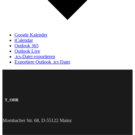
Google Kalender
iCalendar
Outlook 365
Outlook Live
.ics-Datei exportieren
Exportiere Outlook .ics Datei
T_OHR
Mombacher Str. 68, D-55122 Mainz