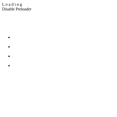
L
o
a
d
i
n
g
Disable Preloader
T_Ohr Blindenreportage