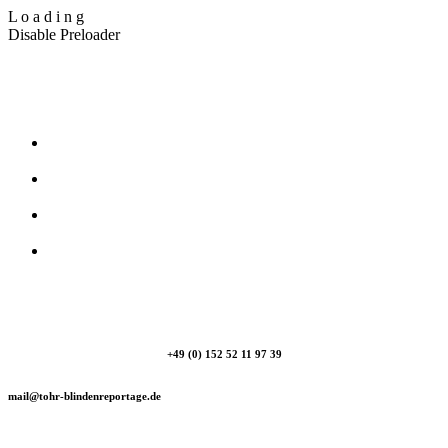
L
o
a
d
i
n
g
Disable Preloader
T_Ohr Blindenreportage
+49 (0) 152 52 11 97 39
mail@tohr-blindenreportage.de