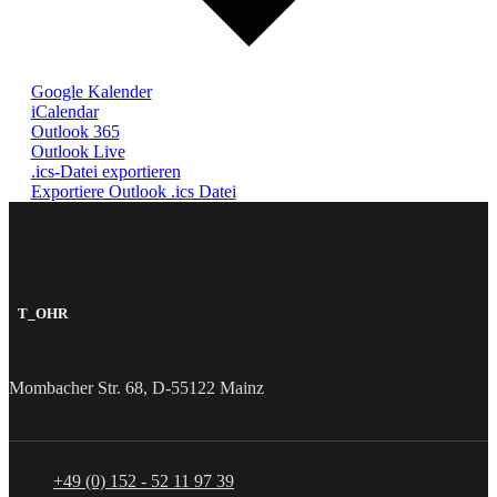
Google Kalender
iCalendar
Outlook 365
Outlook Live
.ics-Datei exportieren
Exportiere Outlook .ics Datei
T_OHR
Mombacher Str. 68, D-55122 Mainz
+49 (0) 152 - 52 11 97 39