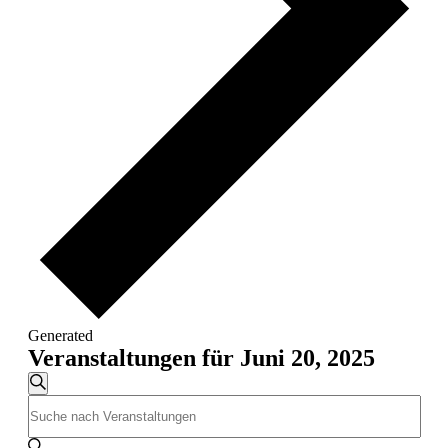
Generated
Veranstaltungen für Juni 20, 2025
Veranstaltungen
Suche
Bitte
Suche
Schlüsselwort
und
eingeben.