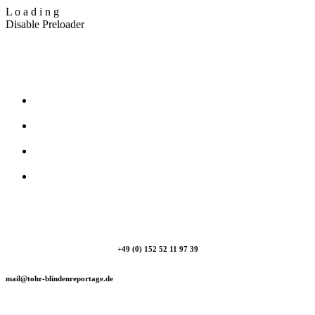
L
o
a
d
i
n
g
Disable Preloader
T_Ohr Blindenreportage
+49 (0) 152 52 11 97 39
mail@tohr-blindenreportage.de