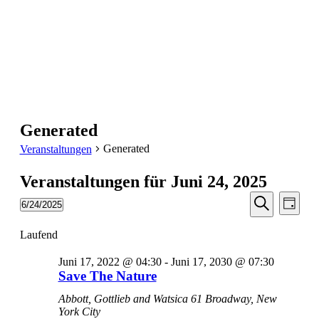
Generated
Generated
Veranstaltungen
Veranstaltungen für Juni 24, 2025
Veransta
Vera
6/24/2025
Tag
Ansic
Suche
Datum
Suche
Navi
wählen.
Laufend
und
Ansichten
Juni 17, 2022 @ 04:30
-
Juni 17, 2030 @ 07:30
Navigati
Save The Nature
Abbott, Gottlieb and Watsica
61 Broadway, New
York City