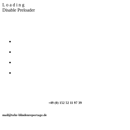
L
o
a
d
i
n
g
Disable Preloader
T_Ohr Blindenreportage
+49 (0) 152 52 11 97 39
mail@tohr-blindenreportage.de