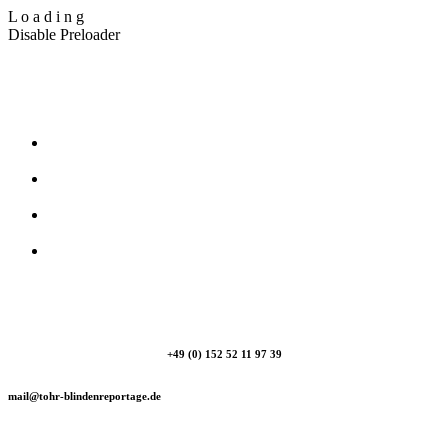
L
o
a
d
i
n
g
Disable Preloader
T_Ohr Blindenreportage
+49 (0) 152 52 11 97 39
mail@tohr-blindenreportage.de