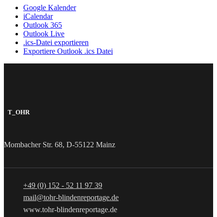
Google Kalender
iCalendar
Outlook 365
Outlook Live
.ics-Datei exportieren
Exportiere Outlook .ics Datei
T_OHR
Mombacher Str. 68, D-55122 Mainz
+49 (0) 152 - 52 11 97 39
mail@tohr-blindenreportage.de
www.tohr-blindenreportage.de