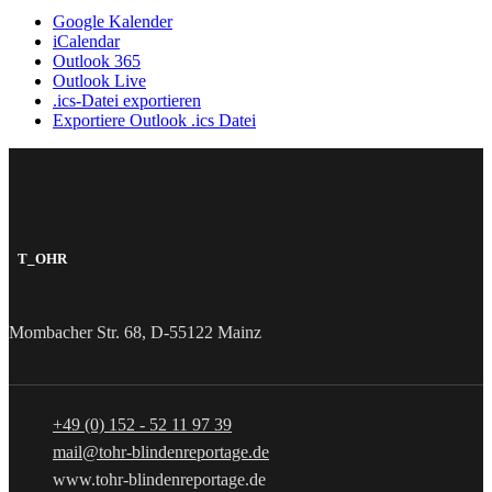
Google Kalender
iCalendar
Outlook 365
Outlook Live
.ics-Datei exportieren
Exportiere Outlook .ics Datei
T_OHR
Mombacher Str. 68, D-55122 Mainz
+49 (0) 152 - 52 11 97 39
mail@tohr-blindenreportage.de
www.tohr-blindenreportage.de