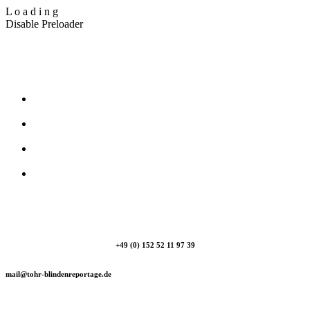
L
o
a
d
i
n
g
Disable Preloader
T_Ohr Blindenreportage
+49 (0) 152 52 11 97 39
mail@tohr-blindenreportage.de