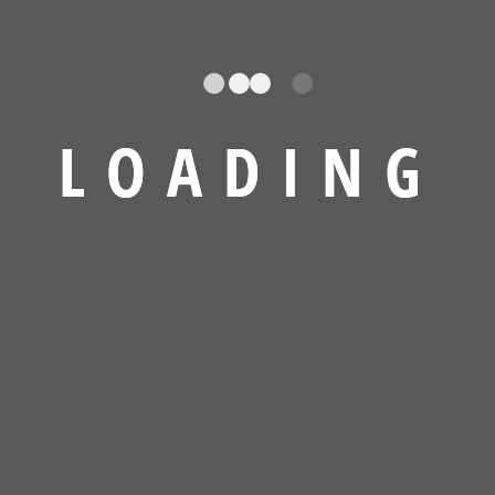
L
O
A
D
I
N
G
y Hills