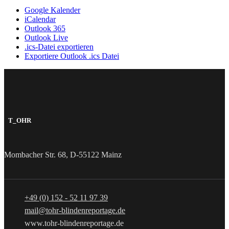
Google Kalender
iCalendar
Outlook 365
Outlook Live
.ics-Datei exportieren
Exportiere Outlook .ics Datei
T_OHR
Mombacher Str. 68, D-55122 Mainz
+49 (0) 152 - 52 11 97 39
mail@tohr-blindenreportage.de
www.tohr-blindenreportage.de