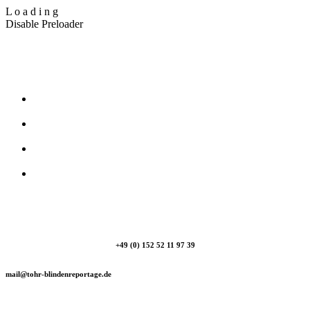
L
o
a
d
i
n
g
Disable Preloader
T_Ohr Blindenreportage
+49 (0) 152 52 11 97 39
mail@tohr-blindenreportage.de