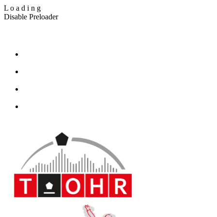
L
o
a
d
i
n
g
Disable Preloader
T_Ohr Blindenreportage