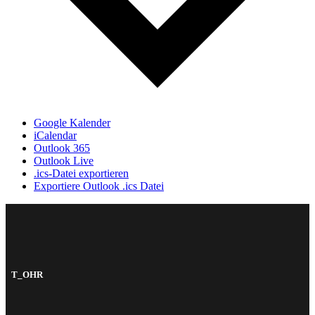
Google Kalender
iCalendar
Outlook 365
Outlook Live
.ics-Datei exportieren
Exportiere Outlook .ics Datei
T_OHR