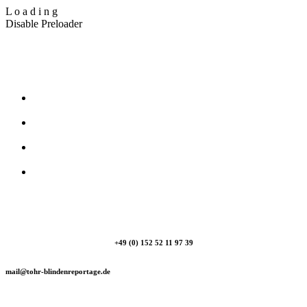
L
o
a
d
i
n
g
Disable Preloader
T_Ohr Blindenreportage
+49 (0) 152 52 11 97 39
mail@tohr-blindenreportage.de