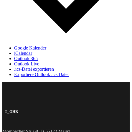
Google Kalender
iCalendar
Outlook 365
Outlook Live
.ics-Datei exportieren
Exportiere Outlook .ics Datei
T_OHR
Mombacher Str. 68, D-55122 Mainz