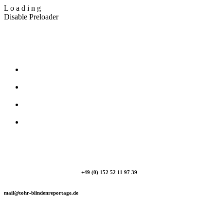
L
o
a
d
i
n
g
Disable Preloader
T_Ohr Blindenreportage
+49 (0) 152 52 11 97 39
mail@tohr-blindenreportage.de