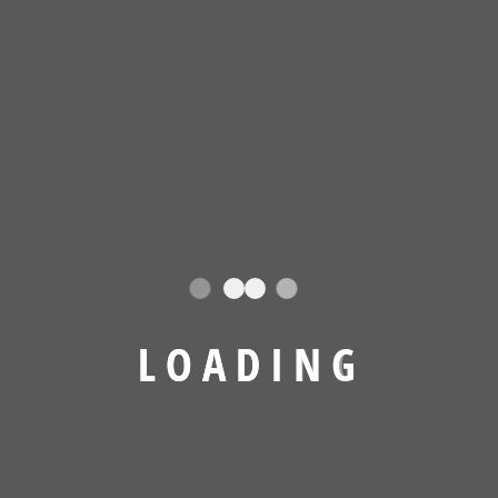
T_OHR
Mombacher Str. 68, D-55122 Mainz
L
O
A
D
I
N
G
+49 (0) 152 - 52 11 97 39
mail@tohr-blindenreportage.de
www.tohr-blindenreportage.de