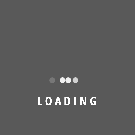
Archives
August 2026
Juli 2026
März 2026
Februar 2026
Januar 2026
Oktober 2025
L
O
A
D
I
N
G
August 2025
Juli 2025
Juni 2025
Mai 2025