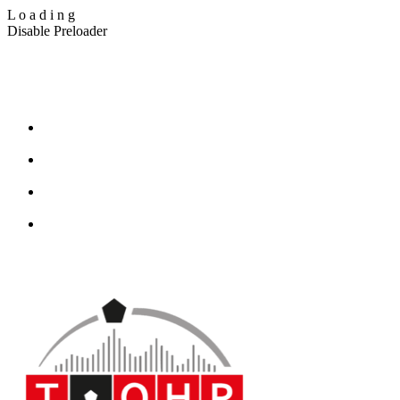
L
o
a
d
i
n
g
Disable Preloader
T_Ohr Blindenreportage