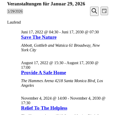
Veranstaltungen für Januar 29, 2026
Veransta
Vera
1/29/2026
Tag
Ansic
Suche
Datum
Suche
Navi
wählen.
Laufend
und
Ansichten
Juni 17, 2022 @ 04:30
-
Juni 17, 2030 @ 07:30
Navigati
Save The Nature
Abbott, Gottlieb and Watsica
61 Broadway, New
York City
August 17, 2022 @ 15:30
-
August 17, 2030 @
17:00
Provide A Safe Home
The Hammes Arena
4218 Santa Monica Blvd, Los
Angeles
November 4, 2024 @ 14:00
-
November 4, 2030 @
17:30
Relief To The Helpless