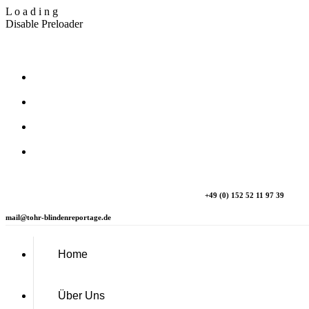
L
o
a
d
i
n
g
Disable Preloader
T_Ohr Blindenreportage
+49 (0) 152 52 11 97 39
mail@tohr-blindenreportage.de
Home
Über Uns