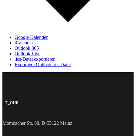
Google Kalender
iCalendar
Outlook 365
Outlook Live
.ics-Datei exportieren
Exportiere Outlook .ics Datei
T_OHR
Mombacher Str. 68, D-55122 Mainz