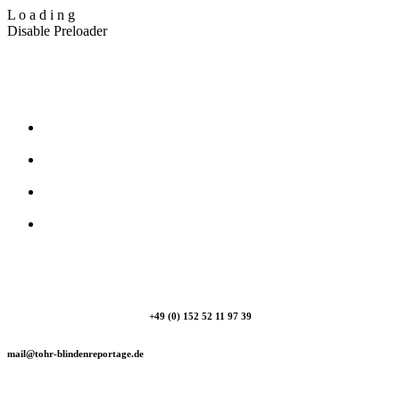
L
o
a
d
i
n
g
Disable Preloader
T_Ohr Blindenreportage
+49 (0) 152 52 11 97 39
mail@tohr-blindenreportage.de