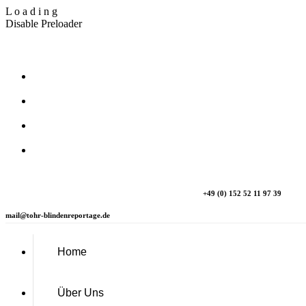
L
o
a
d
i
n
g
Disable Preloader
T_Ohr Blindenreportage
+49 (0) 152 52 11 97 39
mail@tohr-blindenreportage.de
Home
Über Uns